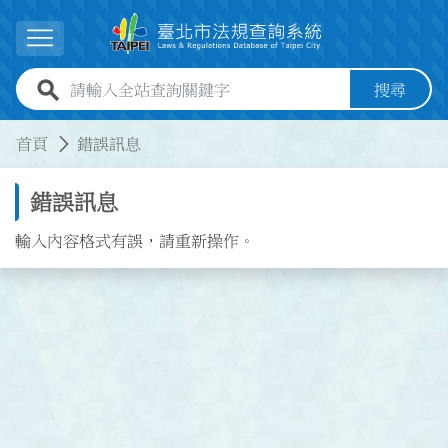
跳到主要內容
展開選單
全站查詢關鍵字欄位
搜尋
:::
:::
首頁
錯誤訊息
錯誤訊息
輸入內容格式有誤，請重新操作。