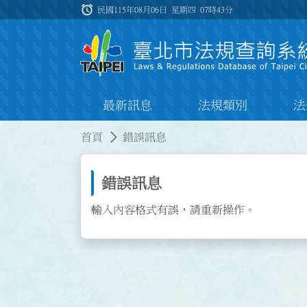
跳到主要內容
alarm
:::
民國115年08月06日 星期四
07時43分
最新訊息
法規類別
法
:::
:::
首頁
錯誤訊息
錯誤訊息
輸入內容格式有誤，請重新操作。