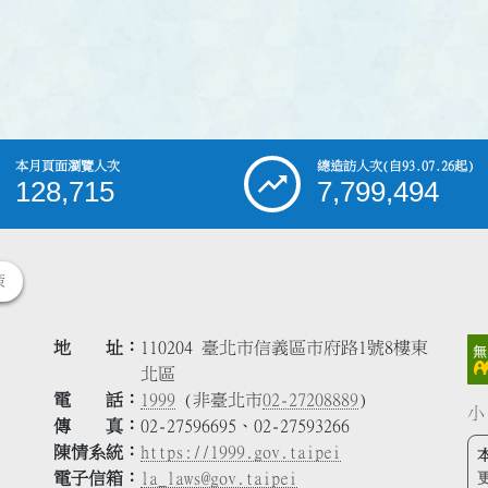
本月頁面瀏覽人次
總造訪人次
(自93.07.26起)
128,715
7,799,494
策
地 址
110204 臺北市信義區市府路1號8樓東
北區
電 話
1999
(非臺北市
02-27208889
)
小
傳 真
02-27596695、02-27593266
陳情系統
https://1999.gov.taipei
電子信箱
la_laws@gov.taipei