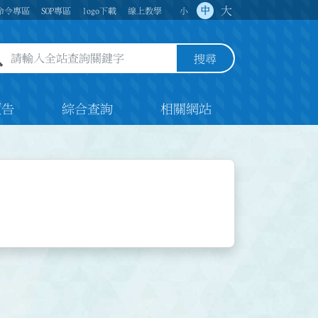
大
中
命令專區
SOP專區
logo下載
線上教學
小
全站查詢關鍵字欄位
搜尋
預告
綜合查詢
相關網站