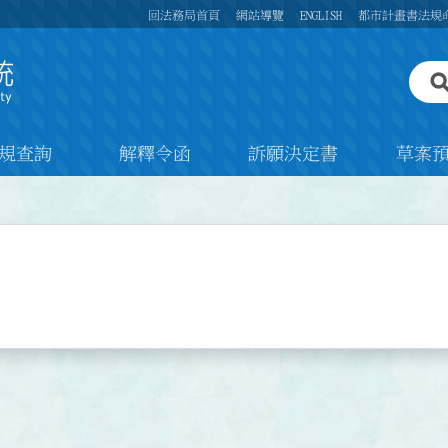
回法務局首頁
網站導覽
ENGLISH
都市計畫書法規
規查詢
解釋令函
訴願決定書
草案