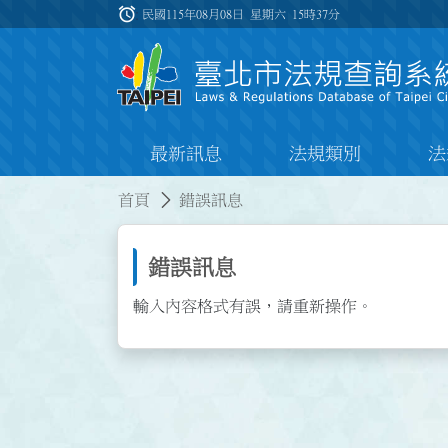
跳到主要內容
alarm
:::
民國115年08月08日 星期六
15時37分
最新訊息
法規類別
法
:::
:::
首頁
錯誤訊息
錯誤訊息
輸入內容格式有誤，請重新操作。