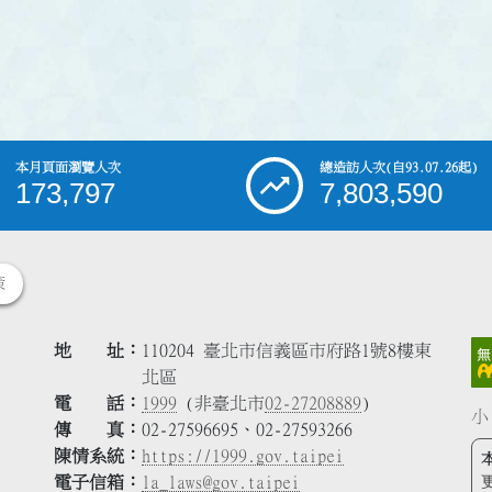
本月頁面瀏覽人次
總造訪人次
(自93.07.26起)
173,797
7,803,590
策
地 址
110204 臺北市信義區市府路1號8樓東
北區
電 話
1999
(非臺北市
02-27208889
)
小
傳 真
02-27596695、02-27593266
陳情系統
https://1999.gov.taipei
電子信箱
la_laws@gov.taipei