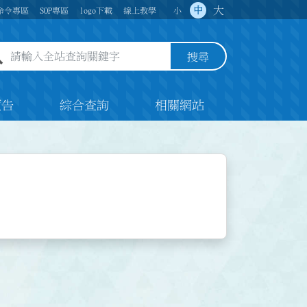
大
中
命令專區
SOP專區
logo下載
線上教學
小
全站查詢關鍵字欄位
搜尋
預告
綜合查詢
相關網站