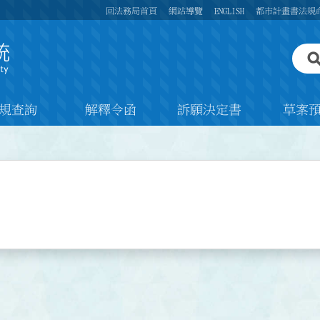
回法務局首頁
網站導覽
ENGLISH
都市計畫書法規
規查詢
解釋令函
訴願決定書
草案