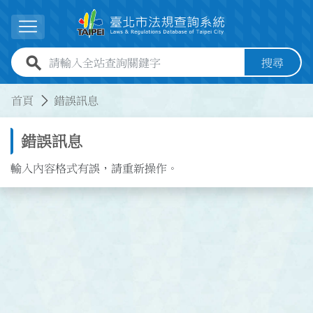
跳到主要內容
展開選單
全站查詢關鍵字欄位
搜尋
:::
:::
首頁
錯誤訊息
錯誤訊息
輸入內容格式有誤，請重新操作。