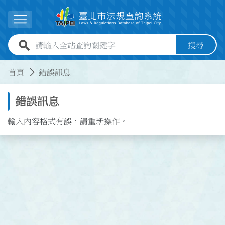
跳到主要內容
展開選單
全站查詢關鍵字欄位
搜尋
:::
:::
首頁
錯誤訊息
錯誤訊息
輸入內容格式有誤，請重新操作。