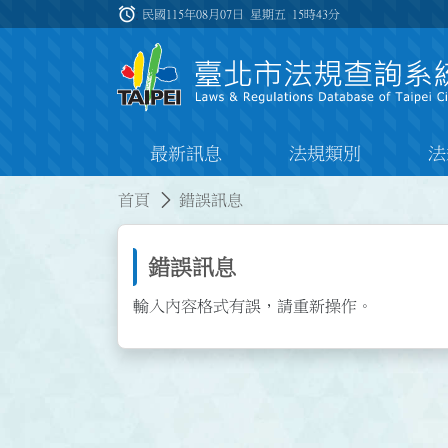
跳到主要內容
alarm
:::
民國115年08月07日 星期五
15時43分
最新訊息
法規類別
法
:::
:::
首頁
錯誤訊息
錯誤訊息
輸入內容格式有誤，請重新操作。