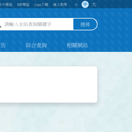
大
中
命令專區
SOP專區
logo下載
線上教學
小
全站查詢關鍵字欄位
搜尋
預告
綜合查詢
相關網站