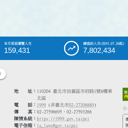
本月頁面瀏覽人次
總造訪人次
(自93.07.26起)
159,431
7,802,434
策
地 址
110204 臺北市信義區市府路1號8樓東
北區
電 話
1999
(非臺北市
02-27208889
)
小
傳 真
02-27596695、02-27593266
陳情系統
https://1999.gov.taipei
電子信箱
la_laws@gov.taipei