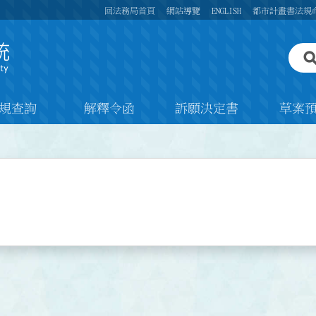
回法務局首頁
網站導覽
ENGLISH
都市計畫書法規
規查詢
解釋令函
訴願決定書
草案