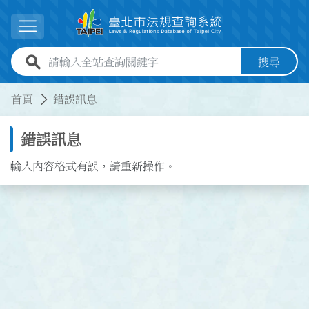
跳到主要內容
展開選單
全站查詢關鍵字欄位
搜尋
:::
:::
首頁
錯誤訊息
錯誤訊息
輸入內容格式有誤，請重新操作。