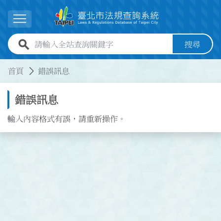
跳到主要內容
展開選單
全站查詢關鍵字欄位
搜尋
:::
:::
首頁
錯誤訊息
錯誤訊息
輸入內容格式有誤，請重新操作。