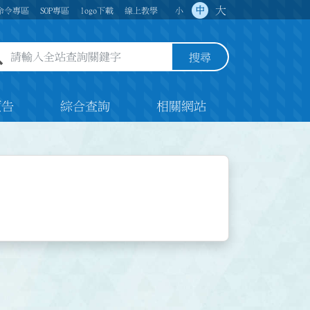
大
中
命令專區
SOP專區
logo下載
線上教學
小
全站查詢關鍵字欄位
搜尋
預告
綜合查詢
相關網站