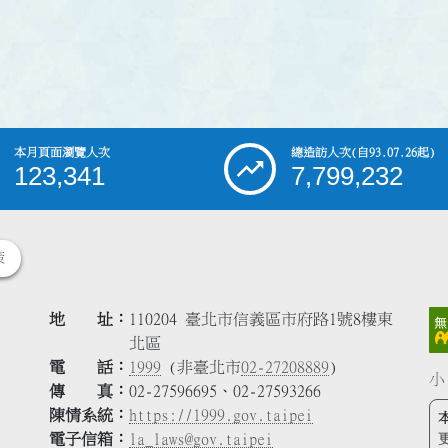
本月頁面瀏覽人次
總造訪人次
(自93.07.26起)
123,341
7,799,232
策
地 址
110204 臺北市信義區市府路1號8樓東
北區
電 話
1999
(非臺北市
02-27208889
)
小
傳 真
02-27596695、02-27593266
陳情系統
https://1999.gov.taipei
電子信箱
la_laws@gov.taipei