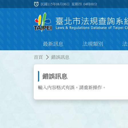
跳到主要內容
alarm
:::
民國115年08月06日 星期四
04時00分
最新訊息
法規類別
法
:::
:::
首頁
錯誤訊息
錯誤訊息
輸入內容格式有誤，請重新操作。