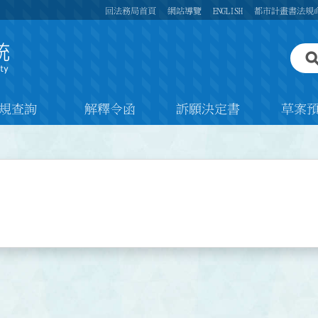
回法務局首頁
網站導覽
ENGLISH
都市計畫書法規
規查詢
解釋令函
訴願決定書
草案