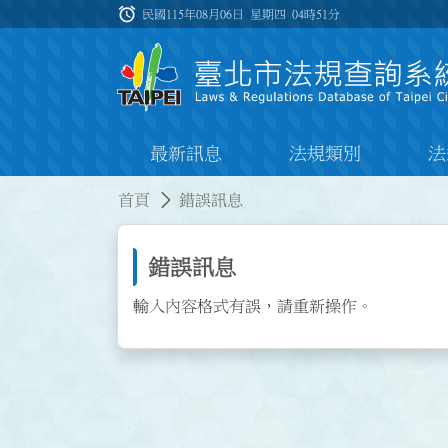
跳到主要內容
alarm
:::
民國115年08月06日 星期四
04時51分
最新訊息
法規類別
法
:::
:::
首頁
錯誤訊息
錯誤訊息
輸入內容格式有誤，請重新操作。