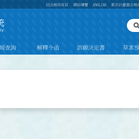
回法務局首頁
網站導覽
ENGLISH
都市計畫書法規
規查詢
解釋令函
訴願決定書
草案