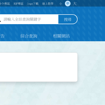
大
中
命令專區
SOP專區
logo下載
線上教學
小
全站查詢關鍵字欄位
搜尋
預告
綜合查詢
相關網站