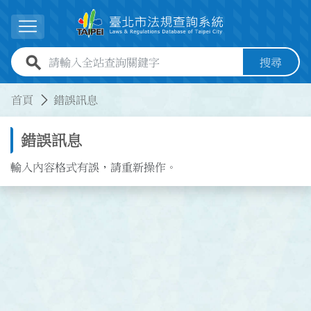
跳到主要內容
展開選單
全站查詢關鍵字欄位
搜尋
:::
:::
首頁
錯誤訊息
錯誤訊息
輸入內容格式有誤，請重新操作。