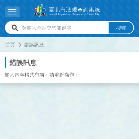
跳到主要內容
展開選單
全站查詢關鍵字欄位
搜尋
:::
:::
首頁
錯誤訊息
錯誤訊息
輸入內容格式有誤，請重新操作。