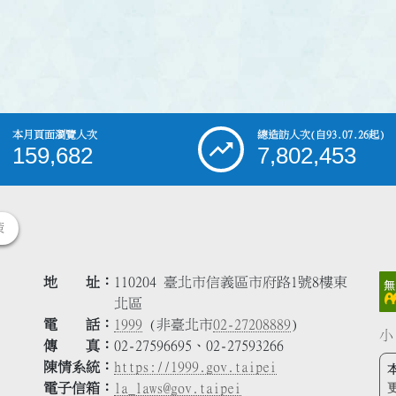
本月頁面瀏覽人次
總造訪人次
(自93.07.26起)
159,682
7,802,453
策
地 址
110204 臺北市信義區市府路1號8樓東
北區
電 話
1999
(非臺北市
02-27208889
)
小
傳 真
02-27596695、02-27593266
陳情系統
https://1999.gov.taipei
電子信箱
la_laws@gov.taipei