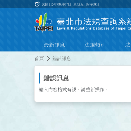
跳到主要內容
alarm
:::
民國115年08月07日 星期五
16時08分
最新訊息
法規類別
法
:::
:::
首頁
錯誤訊息
錯誤訊息
輸入內容格式有誤，請重新操作。