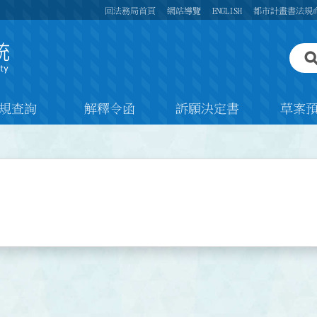
回法務局首頁
網站導覽
ENGLISH
都市計畫書法規
規查詢
解釋令函
訴願決定書
草案