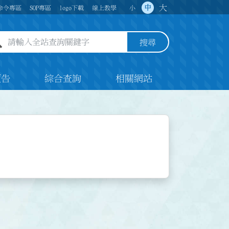
大
中
命令專區
SOP專區
logo下載
線上教學
小
全站查詢關鍵字欄位
搜尋
預告
綜合查詢
相關網站