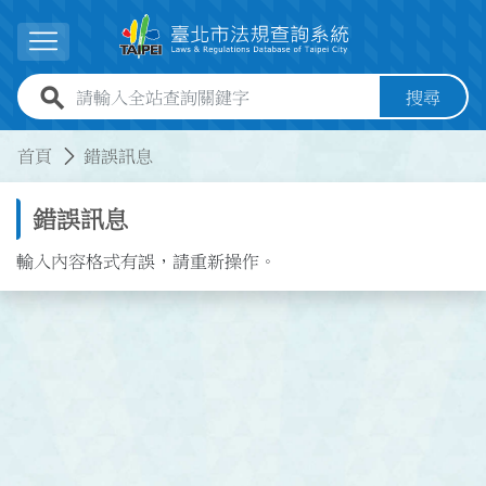
跳到主要內容
展開選單
全站查詢關鍵字欄位
搜尋
:::
:::
首頁
錯誤訊息
錯誤訊息
輸入內容格式有誤，請重新操作。