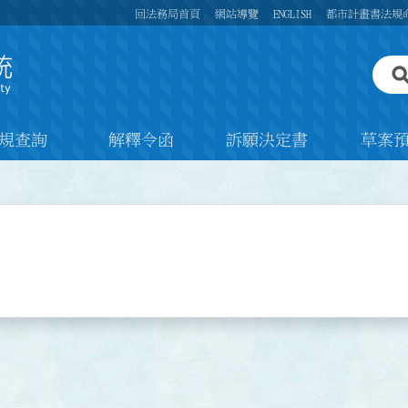
回法務局首頁
網站導覽
ENGLISH
都市計畫書法規
規查詢
解釋令函
訴願決定書
草案