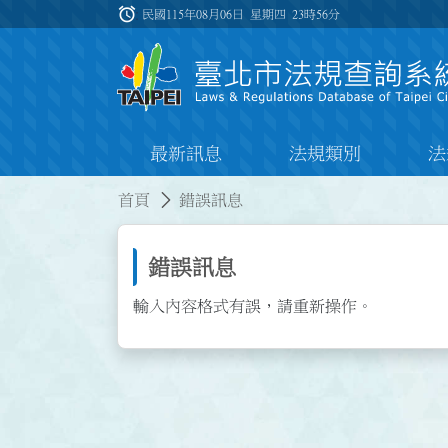
跳到主要內容
alarm
:::
民國115年08月06日 星期四
23時56分
最新訊息
法規類別
法
:::
:::
首頁
錯誤訊息
錯誤訊息
輸入內容格式有誤，請重新操作。