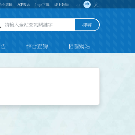
大
中
命令專區
SOP專區
logo下載
線上教學
小
全站查詢關鍵字欄位
搜尋
預告
綜合查詢
相關網站