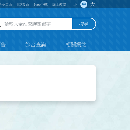
大
中
命令專區
SOP專區
logo下載
線上教學
小
全站查詢關鍵字欄位
搜尋
預告
綜合查詢
相關網站