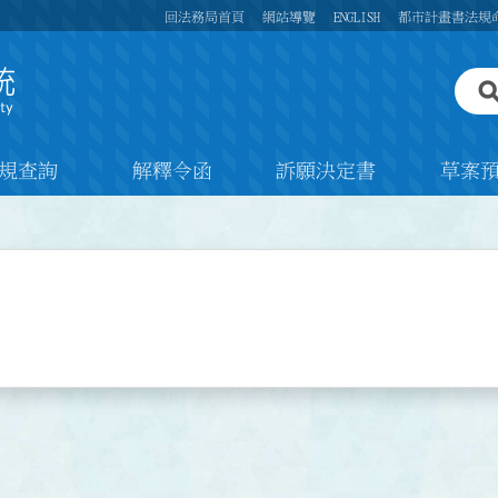
回法務局首頁
網站導覽
ENGLISH
都市計畫書法規
規查詢
解釋令函
訴願決定書
草案