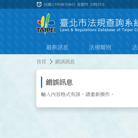
跳到主要內容
alarm
:::
民國115年08月06日 星期四
23時25分
最新訊息
法規類別
法
:::
:::
首頁
錯誤訊息
錯誤訊息
輸入內容格式有誤，請重新操作。