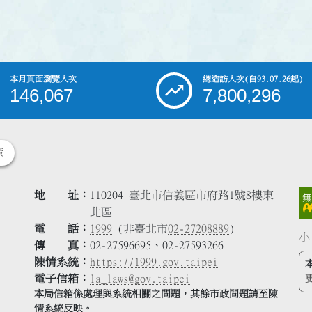
本月頁面瀏覽人次
總造訪人次
(自93.07.26起)
146,067
7,800,296
策
地 址
110204 臺北市信義區市府路1號8樓東
北區
電 話
1999
(非臺北市
02-27208889
)
小
傳 真
02-27596695、02-27593266
陳情系統
https://1999.gov.taipei
電子信箱
la_laws@gov.taipei
本局信箱係處理與系統相關之問題，其餘市政問題請至陳
情系統反映。