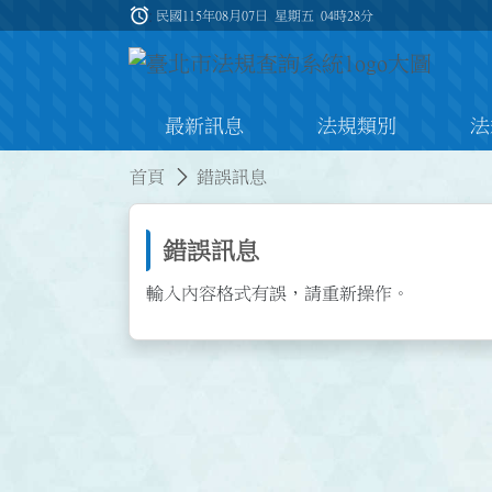
跳到主要內容
alarm
:::
民國115年08月07日 星期五
04時28分
最新訊息
法規類別
法
:::
:::
首頁
錯誤訊息
錯誤訊息
輸入內容格式有誤，請重新操作。