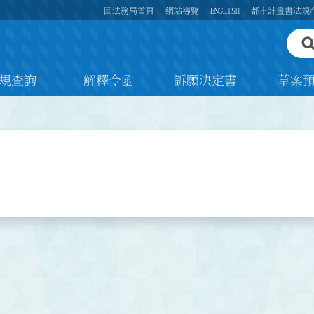
回法務局首頁
網站導覽
ENGLISH
都市計畫書法規
規查詢
解釋令函
訴願決定書
草案