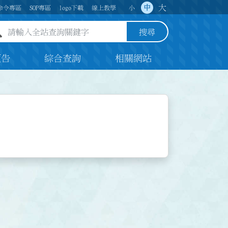
大
中
命令專區
SOP專區
logo下載
線上教學
小
全站查詢關鍵字欄位
搜尋
預告
綜合查詢
相關網站