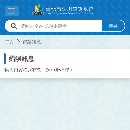
跳到主要內容
展開選單
全站查詢關鍵字欄位
搜尋
:::
:::
首頁
錯誤訊息
錯誤訊息
輸入內容格式有誤，請重新操作。