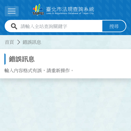
跳到主要內容
展開選單
全站查詢關鍵字欄位
搜尋
:::
:::
首頁
錯誤訊息
錯誤訊息
輸入內容格式有誤，請重新操作。