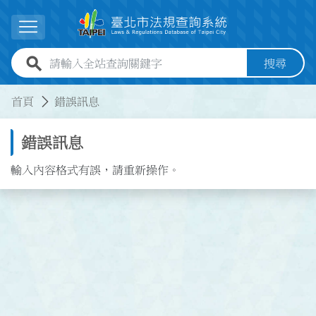
跳到主要內容
展開選單
全站查詢關鍵字欄位
搜尋
:::
:::
首頁
錯誤訊息
錯誤訊息
輸入內容格式有誤，請重新操作。