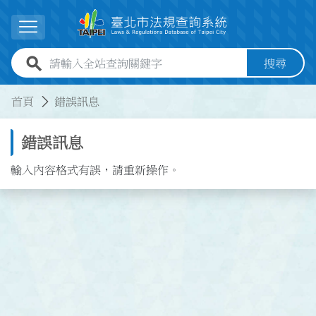
跳到主要內容
展開選單
全站查詢關鍵字欄位
搜尋
:::
:::
首頁
錯誤訊息
錯誤訊息
輸入內容格式有誤，請重新操作。