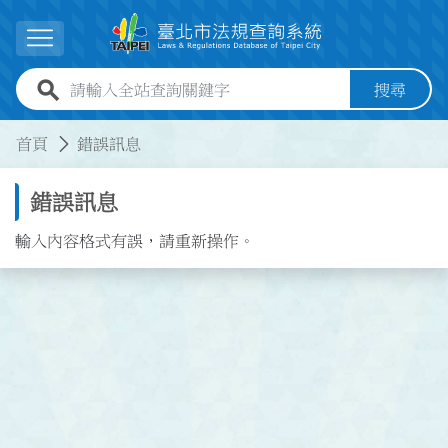
跳到主要內容
展開選單
全站查詢關鍵字欄位
搜尋
:::
:::
首頁
錯誤訊息
錯誤訊息
輸入內容格式有誤，請重新操作。