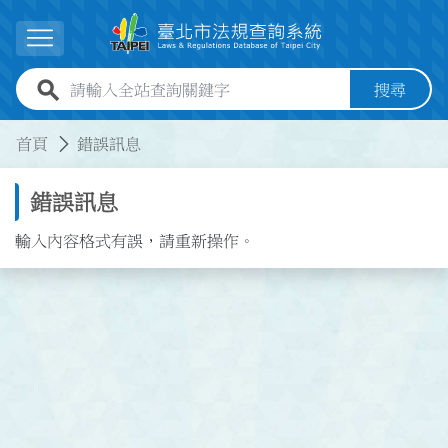
跳到主要內容
展開選單
全站查詢關鍵字欄位
搜尋
:::
:::
首頁
錯誤訊息
錯誤訊息
輸入內容格式有誤，請重新操作。