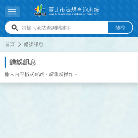
跳到主要內容
展開選單
全站查詢關鍵字欄位
搜尋
:::
:::
首頁
錯誤訊息
錯誤訊息
輸入內容格式有誤，請重新操作。