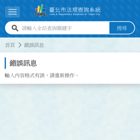
跳到主要內容
展開選單
全站查詢關鍵字欄位
搜尋
:::
:::
首頁
錯誤訊息
錯誤訊息
輸入內容格式有誤，請重新操作。