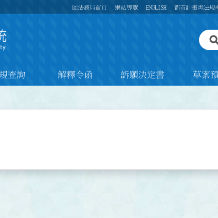
回法務局首頁
網站導覽
ENGLISH
都市計畫書法規
規查詢
解釋令函
訴願決定書
草案