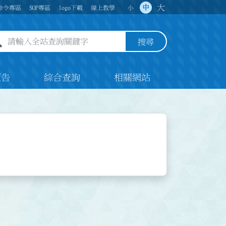
大
中
命令專區
SOP專區
logo下載
線上教學
小
全站查詢關鍵字欄位
搜尋
預告
綜合查詢
相關網站