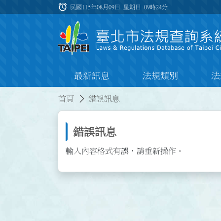
跳到主要內容
alarm
:::
民國115年08月09日 星期日
09時24分
最新訊息
法規類別
法
:::
:::
首頁
錯誤訊息
錯誤訊息
輸入內容格式有誤，請重新操作。