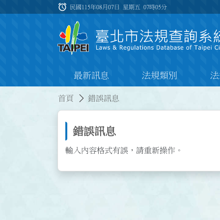
跳到主要內容
alarm
:::
民國115年08月07日 星期五
07時05分
最新訊息
法規類別
法
:::
:::
首頁
錯誤訊息
錯誤訊息
輸入內容格式有誤，請重新操作。