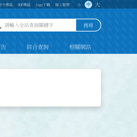
大
中
命令專區
SOP專區
logo下載
線上教學
小
全站查詢關鍵字欄位
搜尋
預告
綜合查詢
相關網站