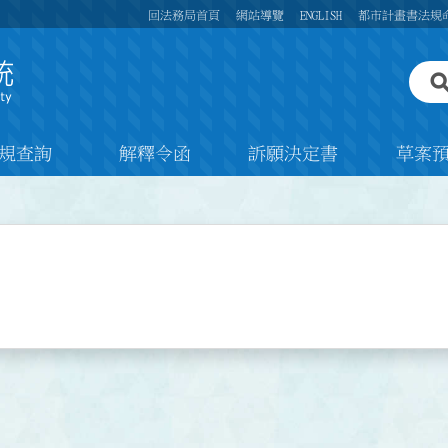
回法務局首頁
網站導覽
ENGLISH
都市計畫書法規
規查詢
解釋令函
訴願決定書
草案