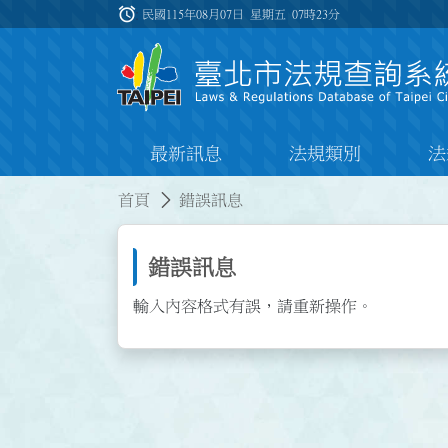
跳到主要內容
alarm
:::
民國115年08月07日 星期五
07時23分
最新訊息
法規類別
法
:::
:::
首頁
錯誤訊息
錯誤訊息
輸入內容格式有誤，請重新操作。