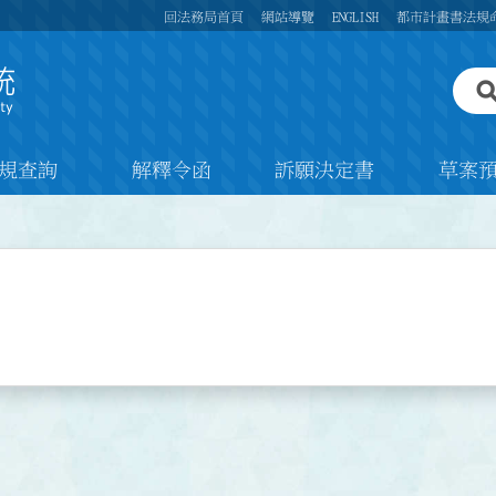
回法務局首頁
網站導覽
ENGLISH
都市計畫書法規
規查詢
解釋令函
訴願決定書
草案