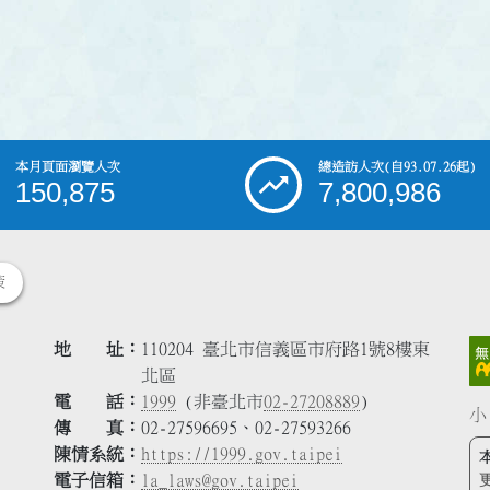
本月頁面瀏覽人次
總造訪人次
(自93.07.26起)
150,875
7,800,986
策
地 址
110204 臺北市信義區市府路1號8樓東
北區
電 話
1999
(非臺北市
02-27208889
)
小
傳 真
02-27596695、02-27593266
陳情系統
https://1999.gov.taipei
電子信箱
la_laws@gov.taipei