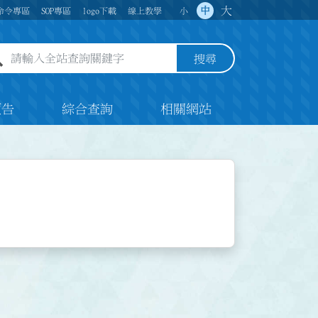
大
中
命令專區
SOP專區
logo下載
線上教學
小
全站查詢關鍵字欄位
搜尋
預告
綜合查詢
相關網站