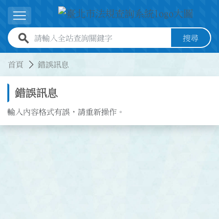
跳到主要內容
展開選單
全站查詢關鍵字欄位
搜尋
:::
:::
首頁
錯誤訊息
錯誤訊息
輸入內容格式有誤，請重新操作。