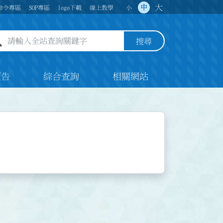
大
中
命令專區
SOP專區
logo下載
線上教學
小
全站查詢關鍵字欄位
搜尋
預告
綜合查詢
相關網站