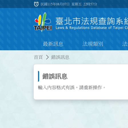
跳到主要內容
alarm
:::
民國115年08月07日 星期五
22時57分
最新訊息
法規類別
法
:::
:::
首頁
錯誤訊息
錯誤訊息
輸入內容格式有誤，請重新操作。