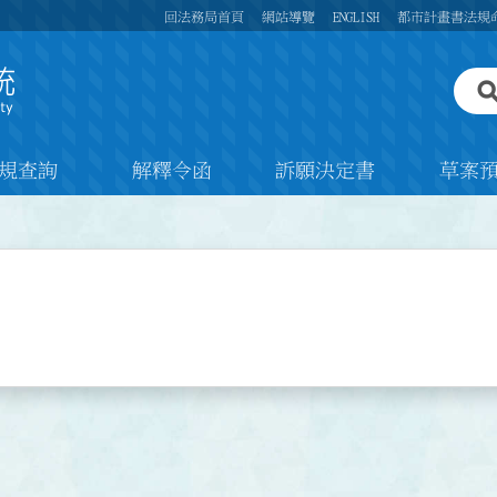
回法務局首頁
網站導覽
ENGLISH
都市計畫書法規
規查詢
解釋令函
訴願決定書
草案