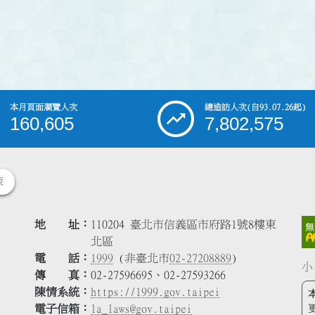
本月頁面瀏覽人次
總造訪人次
(自93.07.26起)
160,605
7,802,575
策
地 址
110204 臺北市信義區市府路1號8樓東
北區
電 話
1999
(非臺北市
02-27208889
)
小
傳 真
02-27596695、02-27593266
陳情系統
https://1999.gov.taipei
電子信箱
la_laws@gov.taipei