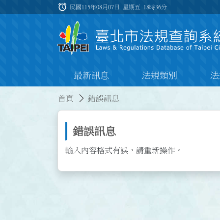
跳到主要內容
alarm
:::
民國115年08月07日 星期五
18時36分
最新訊息
法規類別
法
:::
:::
首頁
錯誤訊息
錯誤訊息
輸入內容格式有誤，請重新操作。