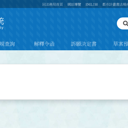
回法務局首頁
網站導覽
ENGLISH
都市計畫書法規
規查詢
解釋令函
訴願決定書
草案