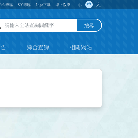
大
中
命令專區
SOP專區
logo下載
線上教學
小
全站查詢關鍵字欄位
搜尋
預告
綜合查詢
相關網站