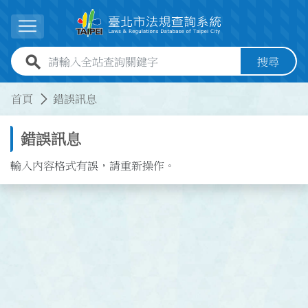
跳到主要內容
展開選單
全站查詢關鍵字欄位
搜尋
:::
:::
首頁
錯誤訊息
錯誤訊息
輸入內容格式有誤，請重新操作。