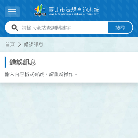
跳到主要內容
展開選單
全站查詢關鍵字欄位
搜尋
:::
:::
首頁
錯誤訊息
錯誤訊息
輸入內容格式有誤，請重新操作。