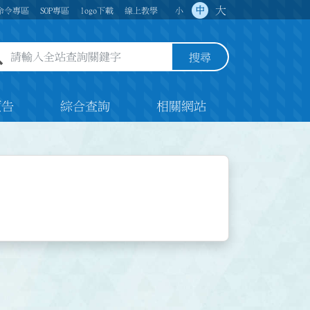
大
中
命令專區
SOP專區
logo下載
線上教學
小
全站查詢關鍵字欄位
搜尋
預告
綜合查詢
相關網站