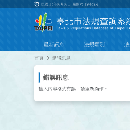
跳到主要內容
alarm
:::
民國115年08月08日 星期六
12時52分
最新訊息
法規類別
法
:::
:::
首頁
錯誤訊息
錯誤訊息
輸入內容格式有誤，請重新操作。