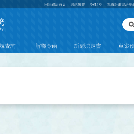
回法務局首頁
網站導覽
ENGLISH
都市計畫書法規
規查詢
解釋令函
訴願決定書
草案