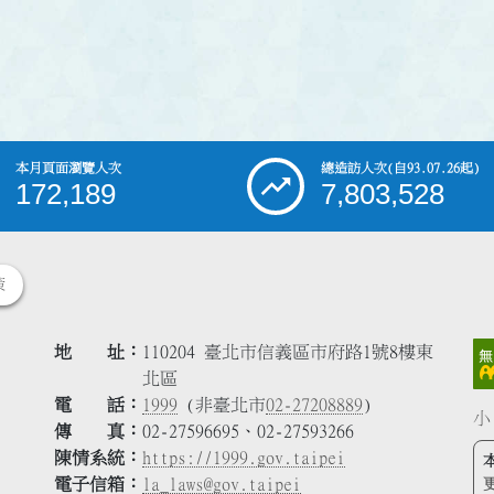
本月頁面瀏覽人次
總造訪人次
(自93.07.26起)
172,189
7,803,528
策
地 址
110204 臺北市信義區市府路1號8樓東
北區
電 話
1999
(非臺北市
02-27208889
)
小
傳 真
02-27596695、02-27593266
陳情系統
https://1999.gov.taipei
電子信箱
la_laws@gov.taipei