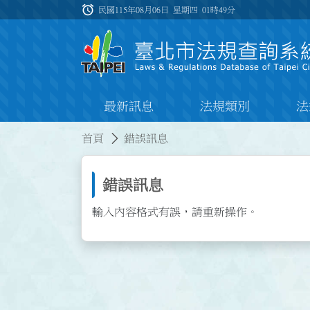
跳到主要內容
alarm
:::
民國115年08月06日 星期四
01時49分
最新訊息
法規類別
法
:::
:::
首頁
錯誤訊息
錯誤訊息
輸入內容格式有誤，請重新操作。