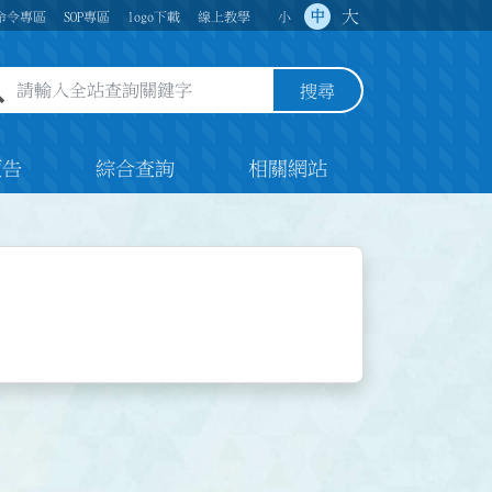
大
中
命令專區
SOP專區
logo下載
線上教學
小
全站查詢關鍵字欄位
搜尋
預告
綜合查詢
相關網站