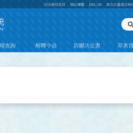
回法務局首頁
網站導覽
ENGLISH
都市計畫書法規
規查詢
解釋令函
訴願決定書
草案