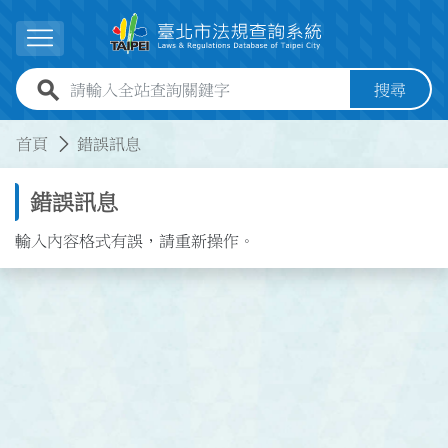
跳到主要內容
展開選單
全站查詢關鍵字欄位
搜尋
:::
:::
首頁
錯誤訊息
錯誤訊息
輸入內容格式有誤，請重新操作。