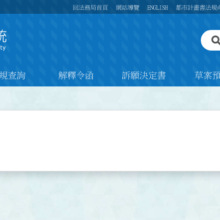
回法務局首頁
網站導覽
ENGLISH
都市計畫書法規
規查詢
解釋令函
訴願決定書
草案