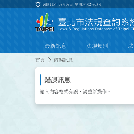
跳到主要內容
alarm
:::
民國115年08月08日 星期六
02時03分
最新訊息
法規類別
法
:::
:::
首頁
錯誤訊息
錯誤訊息
輸入內容格式有誤，請重新操作。