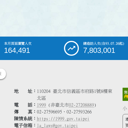
本月頁面瀏覽人次
總造訪人次
(自93.07.26起)
164,491
7,803,001
策
地 址
110204 臺北市信義區市府路1號8樓東
北區
電 話
1999
(非臺北市
02-27208889
)
小
傳 真
02-27596695、02-27593266
陳情系統
https://1999.gov.taipei
電子信箱
la_laws@gov.taipei