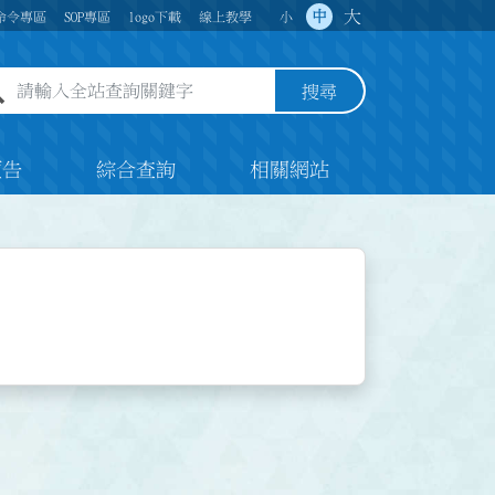
大
中
命令專區
SOP專區
logo下載
線上教學
小
全站查詢關鍵字欄位
搜尋
預告
綜合查詢
相關網站