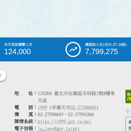
本月頁面瀏覽人次
總造訪人次
(自93.07.26起)
124,000
7,799,275
策
地 址
110204 臺北市信義區市府路1號8樓東
北區
電 話
1999
(非臺北市
02-27208889
)
小
傳 真
02-27596695、02-27593266
陳情系統
https://1999.gov.taipei
電子信箱
la_laws@gov.taipei