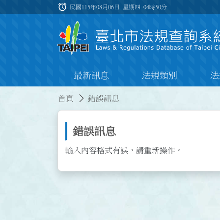
跳到主要內容
alarm
:::
民國115年08月06日 星期四
04時50分
最新訊息
法規類別
法
:::
:::
首頁
錯誤訊息
錯誤訊息
輸入內容格式有誤，請重新操作。