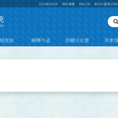
回法務局首頁
網站導覽
ENGLISH
都市計畫書法規
規查詢
解釋令函
訴願決定書
草案