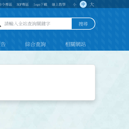
大
中
命令專區
SOP專區
logo下載
線上教學
小
全站查詢關鍵字欄位
搜尋
預告
綜合查詢
相關網站