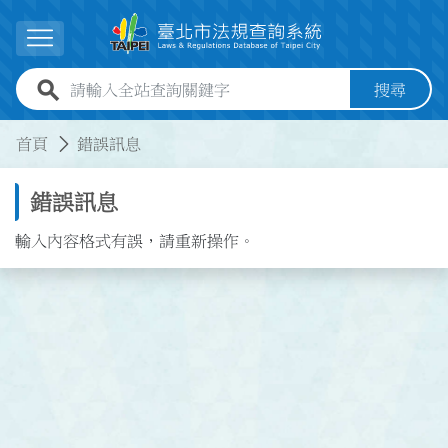
跳到主要內容
展開選單
全站查詢關鍵字欄位
搜尋
:::
:::
首頁
錯誤訊息
錯誤訊息
輸入內容格式有誤，請重新操作。