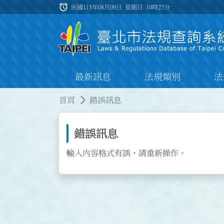
跳到主要內容
alarm
:::
民國115年08月09日 星期日
10時27分
最新訊息
法規類別
法
:::
:::
首頁
錯誤訊息
錯誤訊息
輸入內容格式有誤，請重新操作。