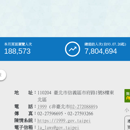
本月頁面瀏覽人次
總造訪人次
(自93.07.26起)
188,573
7,804,694
策
地 址
110204 臺北市信義區市府路1號8樓東
北區
電 話
1999
(非臺北市
02-27208889
)
小
傳 真
02-27596695、02-27593266
陳情系統
https://1999.gov.taipei
電子信箱
la_laws@gov.taipei