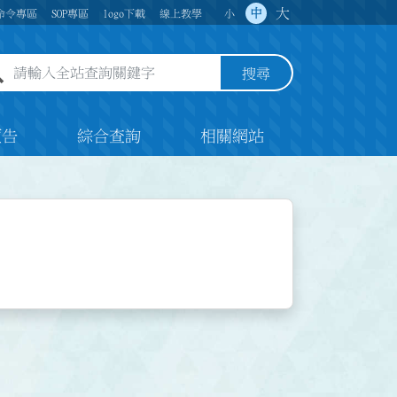
大
中
命令專區
SOP專區
logo下載
線上教學
小
全站查詢關鍵字欄位
搜尋
預告
綜合查詢
相關網站