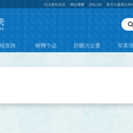
回法務局首頁
網站導覽
ENGLISH
都市計畫書法規
規查詢
解釋令函
訴願決定書
草案