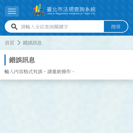
跳到主要內容
展開選單
全站查詢關鍵字欄位
搜尋
:::
:::
首頁
錯誤訊息
錯誤訊息
輸入內容格式有誤，請重新操作。