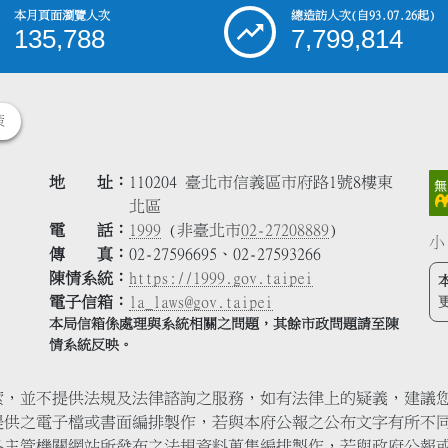
本月頁面瀏覽人次
總造訪人次
(自93.07.26起)
135,788
7,799,814
策
地 址
110204 臺北市信義區市府路1號8樓東
北區
電 話
1999
(非臺北市
02-27208889
)
小
傳 真
02-27596695、02-27593266
陳情系統
https://1999.gov.taipei
電子信箱
la_laws@gov.taipei
本局信箱係處理與系統相關之問題，其餘市政問題請至陳
情系統反映。
索，並不提供法規及法律諮詢之服務，如有法律上的疑義，建議
提供之電子檔或書面編排製作，若與本府公報之公布文字有所不
各主管機關網站所發布之法規資料蒐集編排製作，若與政府公報