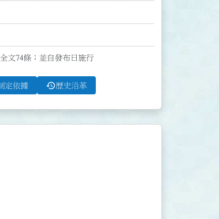
發布全文74條；並自發布日施行
history
制定依據
歷史沿革