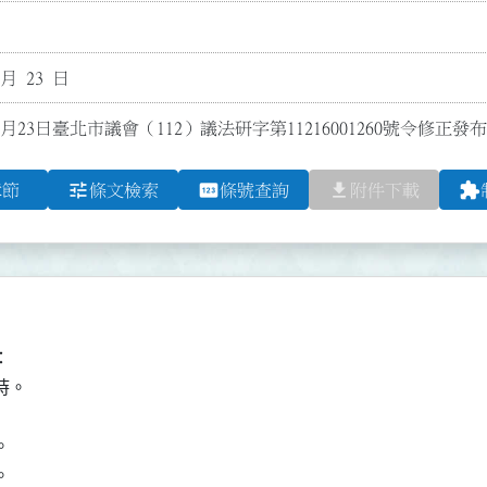
 月 23 日
1月23日臺北市議會（112）議法研字第11216001260號令修正
tune
pin
file_download
extension
章節
條文檢索
條號查詢
附件下載


。




