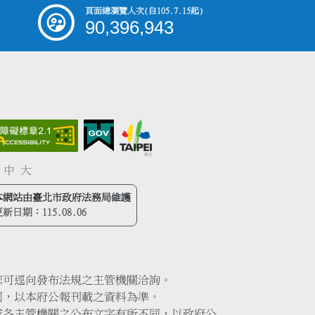
頁面總瀏覽人次
(自105.7.15起)
90,396,943
中
大
本網站由臺北市政府法務局維護
更新日期：
115.08.06
您可逕向發布法規之主管機關洽詢。
同，以本府公報刊載之資料為準。
或各主管機關之公布文字有所不同，以政府公