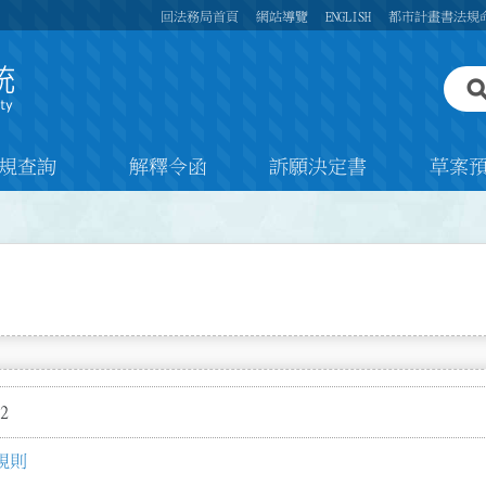
回法務局首頁
網站導覽
ENGLISH
都市計畫書法規
規查詢
解釋令函
訴願決定書
草案
2
規則