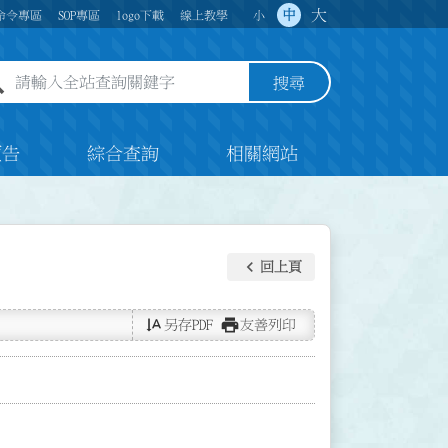
大
中
命令專區
SOP專區
logo下載
線上教學
小
全站查詢關鍵字欄位
搜尋
預告
綜合查詢
相關網站
keyboard_arrow_left
回上頁
text_rotate_vertical
print
另存PDF
友善列印