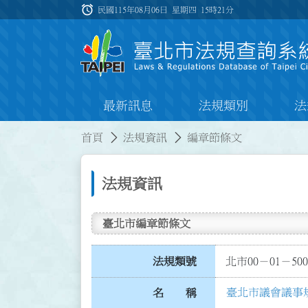
跳到主要內容
alarm
:::
民國115年08月06日 星期四
15時21分
最新訊息
法規類別
法
:::
:::
首頁
法規資訊
編章節條文
法規資訊
臺北市編章節條文
法規類號
北市00－01－500
臺北市議會議事
名 稱