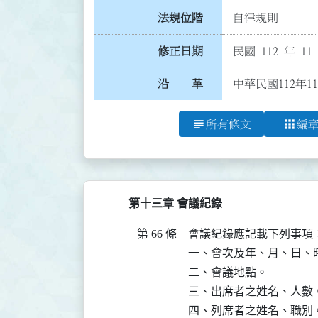
法規位階
自律規則
修正日期
民國 112 年 11
沿 革
中華民國112年1
subject
apps
所有條文
編
第十三章 會議紀錄
第 66 條
會議紀錄應記載下列事項：
一、會次及年、月、日、時
二、會議地點。

三、出席者之姓名、人數。
四、列席者之姓名、職別。