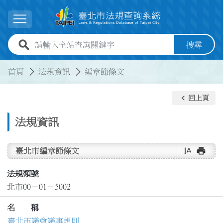
跳到主要內容
展開選單
全站查詢關鍵字欄位
搜尋
:::
:::
首頁
法規資訊
編章節條文
keyboard_arrow_left
回上頁
法規資訊
text_rotate_vertical
print
臺北市編章節條文
法規類號
北市00－01－5002
名 稱
臺北市議會議事規則