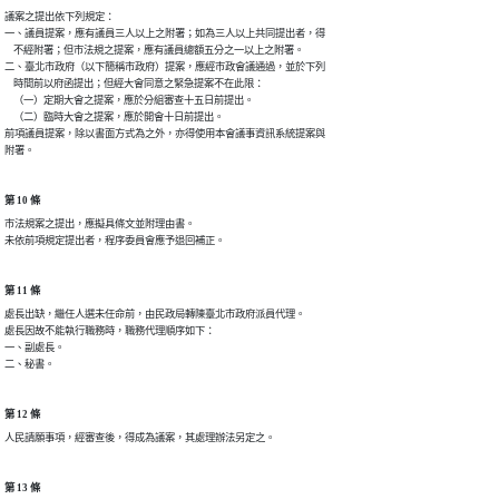
議案之提出依下列規定：

一、議員提案，應有議員三人以上之附署；如為三人以上共同提出者，得

    不經附署；但巿法規之提案，應有議員總額五分之一以上之附署。

二、臺北市政府（以下簡稱市政府）提案，應經巿政會議通過，並於下列

    時間前以府函提出；但經大會同意之緊急提案不在此限：

    （一）定期大會之提案，應於分組審查十五日前提出。

    （二）臨時大會之提案，應於開會十日前提出。

前項議員提案，除以書面方式為之外，亦得使用本會議事資訊系統提案與

附署。
第 10 條
巿法規案之提出，應擬具條文並附理由書。

未依前項規定提出者，程序委員會應予退回補正。
第 11 條
處長出缺，繼任人選未任命前，由民政局轉陳臺北市政府派員代理。

處長因故不能執行職務時，職務代理順序如下：

一、副處長。

二、秘書。
第 12 條
人民請願事項，經審查後，得成為議案，其處理辦法另定之。
第 13 條