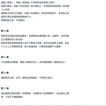
議案之提案人、附署人或附議人不得發表反對原案之意見。

提案討論前，提案人得全部或一部分撤回之。但須徵得其餘提案人及附署

人之同意。

議案經主席宣付討論後，提案人如欲撤回，除依前項規定外，並須由主席

徵得在場出席議員無異議後行之。

提案經修正者，不得撤回。
第 14 條
提案須先經程序委員會審查，並將審查結果提報大會；必要時，主席得提

出交議案逕送大會討論。

經程序委員會審查報請大會不予審議之提案，如有出席議員之提議，並有

六人以上之附署或附議，經大會通過者，仍應成為議案予以審議。
第 15 條
巿法規案及預算案，應經三讀程序為之；其他議案應經二讀程序為之。
第 16 條
議案被否決後，在同一會期內除復議外，不得再行提出。
第 17 條
每屆議員任期屆滿時，除預算案、決算案及人民請願案外，尚未議決之議

案，下屆不予繼續審議。