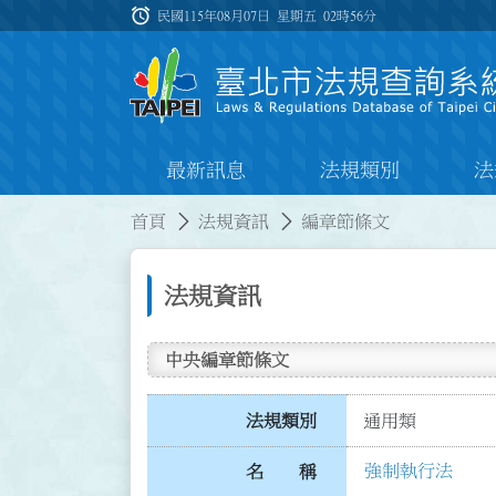
跳到主要內容
alarm
:::
民國115年08月07日 星期五
02時56分
最新訊息
法規類別
法
:::
:::
首頁
法規資訊
編章節條文
法規資訊
中央編章節條文
法規類別
通用類
強制執行法
名 稱