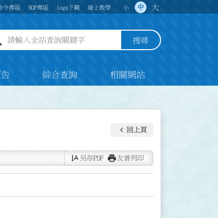
大
中
命令專區
SOP專區
logo下載
線上教學
小
全站查詢關鍵字欄位
搜尋
預告
綜合查詢
相關網站
keyboard_arrow_left
回上頁
text_rotate_vertical
print
另存PDF
友善列印