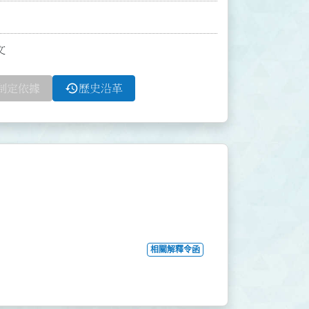
文
history
制定依據
歷史沿革
相關解釋令函