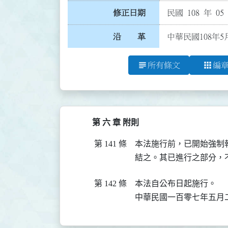
修正日期
民國 108 年 05
沿 革
中華民國108年5
subject
apps
所有條文
編
第 六 章 附則
第 141 條
本法施行前，已開始強制
結之。其已進行之部分，
第 142 條
本法自公布日起施行。

中華民國一百零七年五月