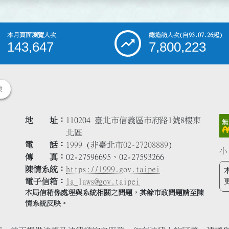
本月頁面瀏覽人次
總造訪人次
(自93.07.26起)
143,647
7,800,223
策
地 址
110204 臺北市信義區市府路1號8樓東
北區
電 話
1999
(非臺北市
02-27208889
)
小
傳 真
02-27596695、02-27593266
陳情系統
https://1999.gov.taipei
電子信箱
la_laws@gov.taipei
本局信箱係處理與系統相關之問題，其餘市政問題請至陳
情系統反映。