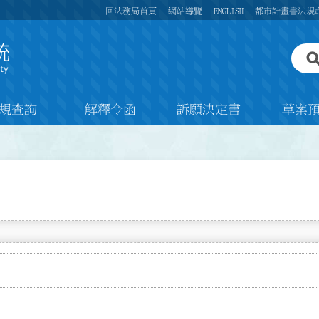
回法務局首頁
網站導覽
ENGLISH
都市計畫書法規
規查詢
解釋令函
訴願決定書
草案