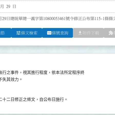
 月 29 日
月29日總統華總一義字第10800053461號令修正公布第115-1條條
tune
pin
file_download
extension
章節
條文檢索
條號查詢
附件下載
執行之事件，視其進行程度，依本法所定程序終

不失其效力。
二十二日修正之條文，自公布日施行。