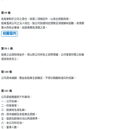
第 99 條
各股東對於公司之責任，除第二項規定外，以其出資額為限。

股東濫用公司之法人地位，致公司負擔特定債務且清償顯有困難，其情節

重大而有必要者，該股東應負清償之責。
相關裁判
第 99-1 條
股東之出資除現金外，得以對公司所有之貨幣債權、公司事業所需之財產

或技術抵充之。
第 100 條
公司資本總額，應由各股東全部繳足，不得分期繳款或向外招募。
第 101 條
公司章程應載明下列事項：

一、公司名稱。

二、所營事業。

三、股東姓名或名稱。

四、資本總額及各股東出資額。

五、盈餘及虧損分派比例或標準。

六、本公司所在地。

七、董事人數。
