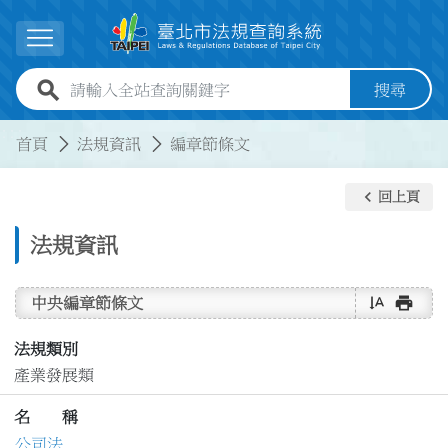
跳到主要內容
展開選單
全站查詢關鍵字欄位
搜尋
:::
:::
首頁
法規資訊
編章節條文
keyboard_arrow_left
回上頁
法規資訊
text_rotate_vertical
print
中央編章節條文
法規類別
產業發展類
名 稱
公司法