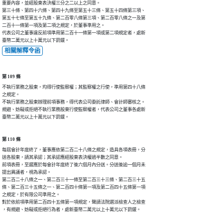
重要內容，並經股東表決權三分之二以上之同意。

第三十條、第四十六條、第四十九條至第五十三條、第五十四條第三項、

第五十七條至第五十九條、第二百零八條第三項、第二百零八條之一及第

二百十一條第一項及第二項之規定，於董事準用之。

代表公司之董事違反前項準用第二百十一條第一項或第二項規定者，處新

臺幣二萬元以上十萬元以下罰鍰。
相關解釋令函
第 109 條
不執行業務之股東，均得行使監察權；其監察權之行使，準用第四十八條

之規定。

不執行業務之股東辦理前項事務，得代表公司委託律師、會計師審核之。

規避、妨礙或拒絕不執行業務股東行使監察權者，代表公司之董事各處新

臺幣二萬元以上十萬元以下罰鍰。
第 110 條
每屆會計年度終了，董事應依第二百二十八條之規定，造具各項表冊，分

送各股東，請其承認；其承認應經股東表決權過半數之同意。

前項表冊，至遲應於每會計年度終了後六個月內分送。分送後逾一個月未

提出異議者，視為承認。

第二百二十八條之一、第二百三十一條至第二百三十三條、第二百三十五

條、第二百三十五條之一、第二百四十條第一項及第二百四十五條第一項

之規定，於有限公司準用之。

對於依前項準用第二百四十五條第一項規定，聲請法院選派檢查人之檢查

，有規避、妨礙或拒絕行為者，處新臺幣二萬元以上十萬元以下罰鍰。