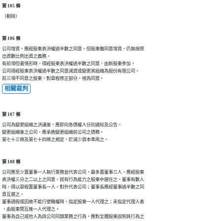
第 105 條
（刪除）
第 106 條
公司增資，應經股東表決權過半數之同意。但股東雖同意增資，仍無按原

出資數比例出資之義務。

有前項但書情形時，得經股東表決權過半數之同意，由新股東參加。

公司得經股東表決權過半數之同意減資或變更其組織為股份有限公司。

前三項不同意之股東，對章程修正部分，視為同意。
相關裁判
第 107 條
公司為變更組織之決議後，應即向各債權人分別通知及公告。

變更組織後之公司，應承擔變更組織前公司之債務。

第七十三條及第七十四條之規定，於減少資本準用之。
第 108 條
公司應至少置董事一人執行業務並代表公司，最多置董事三人，應經股東

表決權三分之二以上之同意，就有行為能力之股東中選任之。董事有數人

時，得以章程置董事長一人，對外代表公司；董事長應經董事過半數之同

意互選之。

董事請假或因故不能行使職權時，指定股東一人代理之；未指定代理人者

，由股東間互推一人代理之。

董事為自己或他人為與公司同類業務之行為，應對全體股東說明其行為之
