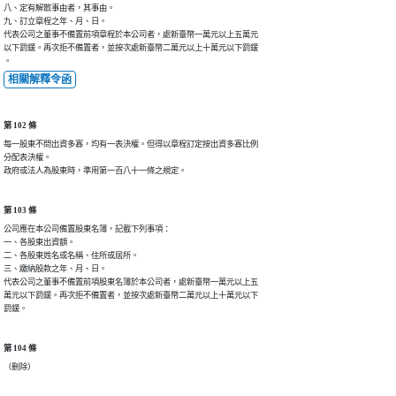
八、定有解散事由者，其事由。

九、訂立章程之年、月、日。

代表公司之董事不備置前項章程於本公司者，處新臺幣一萬元以上五萬元

以下罰鍰。再次拒不備置者，並按次處新臺幣二萬元以上十萬元以下罰鍰

。
相關解釋令函
第 102 條
每一股東不問出資多寡，均有一表決權。但得以章程訂定按出資多寡比例

分配表決權。

政府或法人為股東時，準用第一百八十一條之規定。
第 103 條
公司應在本公司備置股東名簿，記載下列事項：

一、各股東出資額。

二、各股東姓名或名稱、住所或居所。

三、繳納股款之年、月、日。

代表公司之董事不備置前項股東名簿於本公司者，處新臺幣一萬元以上五

萬元以下罰鍰。再次拒不備置者，並按次處新臺幣二萬元以上十萬元以下

罰鍰。
第 104 條
（刪除）