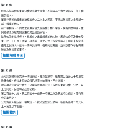
第 111 條
股東非得其他股東表決權過半數之同意，不得以其出資之全部或一部，轉

讓於他人。

董事非得其他股東表決權三分之二以上之同意，不得以其出資之全部或一

部，轉讓於他人。

前二項轉讓，不同意之股東有優先受讓權；如不承受，視為同意轉讓，並

同意修改章程有關股東及其出資額事項。

法院依強制執行程序，將股東之出資轉讓於他人時，應通知公司及其他股

東，於二十日內，依第一項或第二項之方式，指定受讓人；逾期未指定或

指定之受讓人不依同一條件受讓時，視為同意轉讓，並同意修改章程有關

股東及其出資額事項。
相關解釋令函
第 112 條
公司於彌補虧損完納一切稅捐後，分派盈餘時，應先提出百分之十為法定

盈餘公積。但法定盈餘公積已達資本總額時，不在此限。

除前項法定盈餘公積外，公司得以章程訂定，或經股東表決權三分之二以

上之同意，另提特別盈餘公積。

第二百三十九條、第二百四十一條第一項第二款及第三項之規定，於有限

公司準用之。

公司負責人違反第一項規定，不提法定盈餘公積時，各處新臺幣二萬元以

上十萬元以下罰鍰。
相關裁判
第 113 條