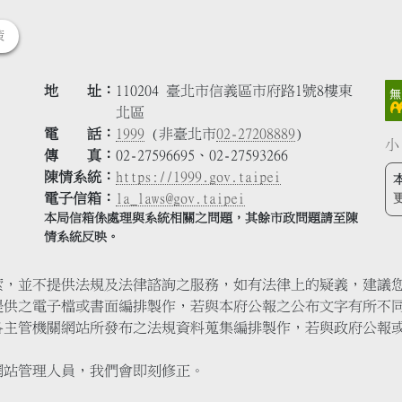
策
地 址
110204 臺北市信義區市府路1號8樓東
北區
電 話
1999
(非臺北市
02-27208889
)
小
傳 真
02-27596695、02-27593266
陳情系統
https://1999.gov.taipei
電子信箱
la_laws@gov.taipei
本局信箱係處理與系統相關之問題，其餘市政問題請至陳
情系統反映。
索，並不提供法規及法律諮詢之服務，如有法律上的疑義，建議
提供之電子檔或書面編排製作，若與本府公報之公布文字有所不
各主管機關網站所發布之法規資料蒐集編排製作，若與政府公報
網站管理人員，我們會即刻修正。