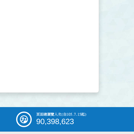
頁面總瀏覽人次
(自105.7.15起)
90,398,623