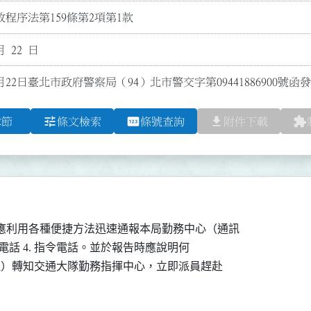
程序法第159條第2項第1款
月 22 日
月22日臺北市政府警察局（94）北市警交字第09441886900號
tune
pin
file_download
extension
章節
條文檢索
條號查詢
附件下載
應利用各種便捷方法迅速通報本局勤務中心（通訊

. 警用電話 4. 指令電話。並於報告時應說明何

處理）轉知交通大隊勤務指揮中心，立即派員趕赴
