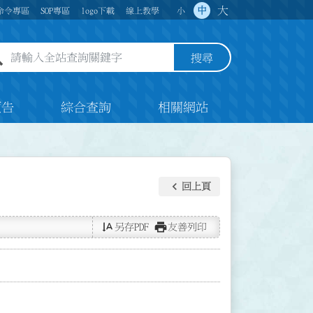
大
中
命令專區
SOP專區
logo下載
線上教學
小
全站查詢關鍵字欄位
搜尋
預告
綜合查詢
相關網站
keyboard_arrow_left
回上頁
text_rotate_vertical
print
另存PDF
友善列印