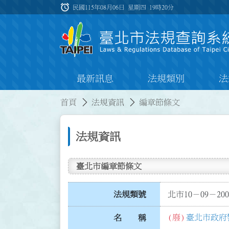
跳到主要內容
alarm
:::
民國115年08月06日 星期四
19時20分
最新訊息
法規類別
法
:::
:::
首頁
法規資訊
編章節條文
法規資訊
臺北市編章節條文
法規類號
北市10－09－200
(廢)
臺北市政府
名 稱