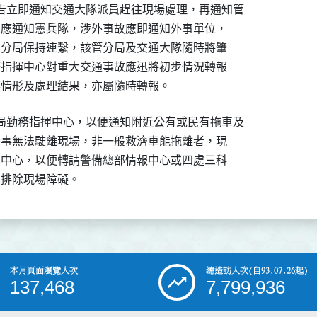
告立即通知交通大隊派員趕往現場處理，再通知管

故並應通知憲兵隊，涉外事故應即通知外事單位，

管區分局保持連繫，該管分局及交通大隊隨時將肇

勤務指揮中心對重大交通事故應迅將初步情況轉報

局勤務指揮中心，以便通知附近公有或民有拖車及

輛肇事無法駛離現場，非一般救濟車能拖離者，現

指揮中心，以便轉請警備總部情報中心或四處三科

本月頁面瀏覽人次
總造訪人次
(自93.07.26起)
137,468
7,799,936