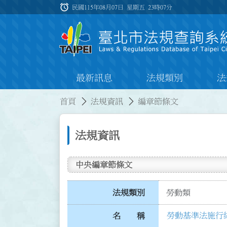
跳到主要內容
alarm
:::
民國115年08月07日 星期五
23時07分
最新訊息
法規類別
法
:::
:::
首頁
法規資訊
編章節條文
法規資訊
中央編章節條文
法規類別
勞動類
勞動基準法施行
名 稱