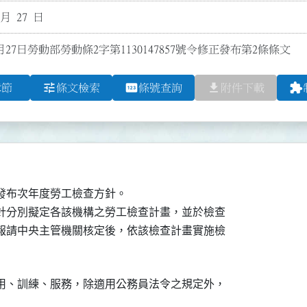
 月 27 日
月27日勞動部勞動條2字第1130147857號令修正發布第2條條文
tune
pin
file_download
extension
章節
條文檢索
條號查詢
附件下載
發布次年度勞工檢查方針。

針分別擬定各該機構之勞工檢查計畫，並於檢查

報請中央主管機關核定後，依該檢查計畫實施檢

用、訓練、服務，除適用公務員法令之規定外，
