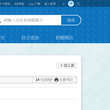
大
中
命令專區
SOP專區
logo下載
線上教學
小
全站查詢關鍵字欄位
搜尋
預告
綜合查詢
相關網站
keyboard_arrow_left
回上頁
text_rotate_vertical
print
另存PDF
友善列印