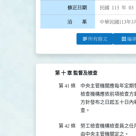
修正日期
民國 113 年 03
沿 革
中華民國113年3
subject
apps
所有條文
編
第 十 章 監督及檢查
第 41 條
中央主管機關應每年定期
檢查機構應依前項檢查方
方針發布之日起五十日內
查。
第 42 條
勞工檢查機構檢查員之任
由中央主管機關定之。