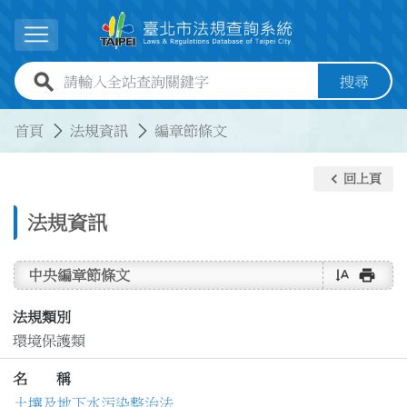
跳到主要內容
展開選單
全站查詢關鍵字欄位
搜尋
:::
:::
首頁
法規資訊
編章節條文
keyboard_arrow_left
回上頁
法規資訊
text_rotate_vertical
print
中央編章節條文
法規類別
環境保護類
名 稱
土壤及地下水污染整治法