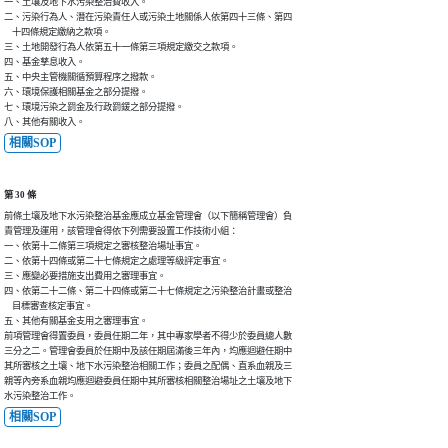
一、土壤及地下水污染整治費收入。

二、污染行為人、潛在污染責任人或污染土地關係人依第四十三條、第四

    十四條規定繳納之款項。

三、土地開發行為人依第五十一條第三項規定繳交之款項。

四、基金孳息收入。

五、中央主管機關循預算程序之撥款。

六、環境保護相關基金之部分提撥。

七、環境污染之罰金及行政罰鍰之部分提撥。

八、其他有關收入。
相關SOP
第 30 條
前條土壤及地下水污染整治基金應成立基金管理會（以下簡稱管理會）負

責管理及運用，該管理會得依下列需要設置工作技術小組：

一、依第十二條第三項規定之審核整治場址事宜。

二、依第十四條或第二十七條規定之處理等級評定事宜。

三、應變必要措施支出費用之審理事宜。

四、依第二十二條、第二十四條或第二十七條規定之污染整治計畫或整治

    目標審查核定事宜。

五、其他有關基金支用之審理事宜。

前項管理會得置委員，委員任期二年，其中專家學者不得少於委員總人數

三分之二。管理會委員於任期中及該任期屆滿後三年內，均應迴避任期中

其所審核之土壤、地下水污染整治相關工作；委員之配偶、直系血親及三

親等內旁系血親均應迴避委員任期中其所審核相關整治場址之土壤及地下

水污染整治工作。
相關SOP