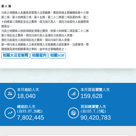
第 31 條
污染土地關係人未盡善良管理人注意義務，應就各級主管機關依第十三條

第二項、第十四條第三項、第十五條、第二十二條第二項及第四項、第二

十四條第三項規定支出之費用，與污染行為人、潛在污染責任人負連帶清

償責任。

污染土地關係人依前項規定清償之費用、依第十四條第二項及第二十二條

第三項支出之費用，得向污染行為人及潛在污染責任人求償。

潛在污染責任人就前項支出之費用，得向污染行為人求償。

第一項污染土地關係人之善良管理人注意義務之認定要件、注意事項、管

理措施及其他相關事項之準則，由中央主管機關定之。
相關大法官解釋
相關裁判
相關SOP
本月造訪人次
本月頁面瀏覽人次
:::
18,040
159,628
總造訪人次
頁面總瀏覽人次
(自93.07.26起)
(自105.7.15起)
7,802,445
90,420,783