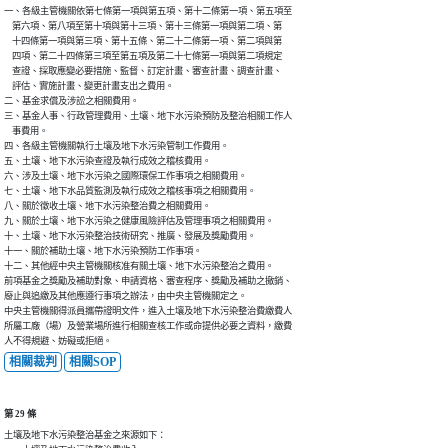
一、各級主管機關依第七條第一項與第五項、第十二條第一項、第五項至

    第六項、第八項至第十項與第十三項、第十三條第一項與第二項、第

    十四條第一項與第三項、第十五條、第二十二條第一項、第二項與第

    四項、第二十四條第三項至第五項及第二十七條第一項與第二項規定

    查證、採取應變必要措施、監督、訂定計畫、審查計畫、調查計畫、

    評估、實施計畫、變更計畫支出之費用。

二、基金求償及涉訟之相關費用。

三、基金人事、行政管理費用、土壤、地下水污染預防及整治相關工作人

    事費用。

四、各級主管機關執行土壤及地下水污染管制工作費用。

五、土壤、地下水污染查證及執行成效之稽核費用。

六、涉及土壤、地下水污染之國際環保工作事項之相關費用。

七、土壤、地下水品質監測及執行成效之稽核事項之相關費用。

八、關於徵收土壤、地下水污染整治費之相關費用。

九、關於土壤、地下水污染之健康風險評估及管理事項之相關費用。

十、土壤、地下水污染整治技術研究、推廣、發展及獎勵費用。

十一、關於補助土壤、地下水污染預防工作事項。

十二、其他經中央主管機關核准有關土壤、地下水污染整治之費用。

前項基金之獎勵及補助對象、申請資格、審查程序、獎勵及補助之撤銷、

廢止與追繳及其他應遵行事項之辦法，由中央主管機關定之。

中央主管機關得派員攜帶證明文件，進入土壤及地下水污染整治費繳費人

所屬工廠（場）及營業場所進行相關查核工作或命提供必要之資料，繳費

人不得規避、妨礙或拒絕。
相關裁判
相關SOP
第 29 條
土壤及地下水污染整治基金之來源如下：
