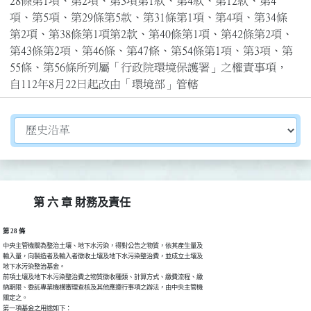
28條第1項、第2項、第3項第1款、第4款、第12款、第4
項、第5項、第29條第5款、第31條第1項、第4項、第34條
第2項、第38條第1項第2款、第40條第1項、第42條第2項、
第43條第2項、第46條、第47條、第54條第1項、第3項、第
55條、第56條所列屬「行政院環境保護署」之權責事項，
自112年8月22日起改由「環境部」管轄
切換選擇法規資訊內容
第 六 章 財務及責任
第 28 條
中央主管機關為整治土壤、地下水污染，得對公告之物質，依其產生量及

輸入量，向製造者及輸入者徵收土壤及地下水污染整治費，並成立土壤及

地下水污染整治基金。

前項土壤及地下水污染整治費之物質徵收種類、計算方式、繳費流程、繳

納期限、委託專業機構審理查核及其他應遵行事項之辦法，由中央主管機

關定之。

第一項基金之用途如下：
