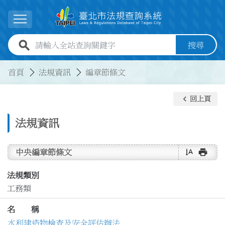
跳到主要內容
展開選單
全站查詢關鍵字欄位
搜尋
:::
:::
首頁
法規資訊
編章節條文
keyboard_arrow_left
回上頁
法規資訊
text_rotate_vertical
print
中央編章節條文
法規類別
工務類
名 稱
水利建造物檢查及安全評估辦法