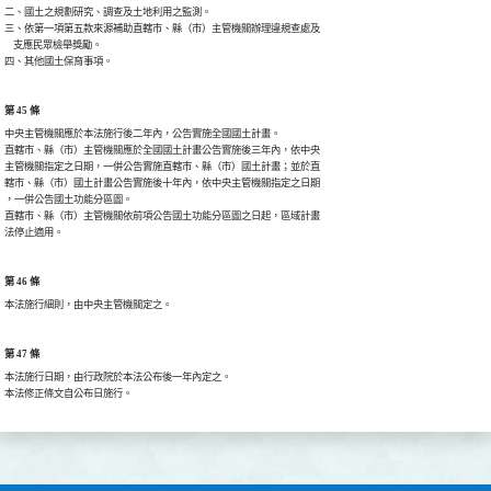
二、國土之規劃研究、調查及土地利用之監測。

三、依第一項第五款來源補助直轄市、縣（市）主管機關辦理違規查處及

    支應民眾檢舉獎勵。

四、其他國土保育事項。
第 45 條
中央主管機關應於本法施行後二年內，公告實施全國國土計畫。

直轄市、縣（市）主管機關應於全國國土計畫公告實施後三年內，依中央

主管機關指定之日期，一併公告實施直轄市、縣（市）國土計畫；並於直

轄市、縣（市）國土計畫公告實施後十年內，依中央主管機關指定之日期

，一併公告國土功能分區圖。

直轄市、縣（市）主管機關依前項公告國土功能分區圖之日起，區域計畫

法停止適用。
第 46 條
本法施行細則，由中央主管機關定之。
第 47 條
本法施行日期，由行政院於本法公布後一年內定之。

本法修正條文自公布日施行。