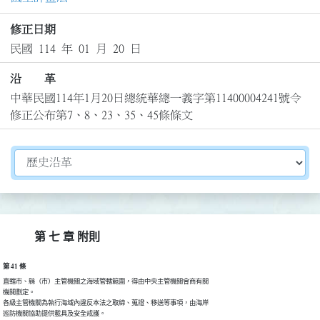
修正日期
民國 114 年 01 月 20 日
沿 革
中華民國114年1月20日總統華總一義字第11400004241號令
修正公布第7、8、23、35、45條條文
切換選擇法規資訊內容
第 七 章 附則
第 41 條
直轄市、縣（市）主管機關之海域管轄範圍，得由中央主管機關會商有關

機關劃定。

各級主管機關為執行海域內違反本法之取締、蒐證、移送等事項，由海岸

巡防機關協助提供載具及安全戒護。