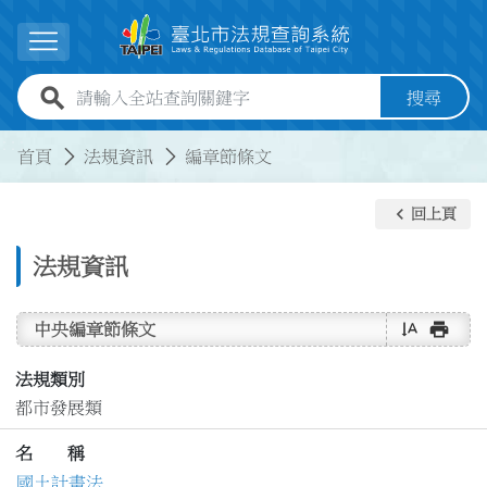
跳到主要內容
展開選單
全站查詢關鍵字欄位
搜尋
:::
:::
首頁
法規資訊
編章節條文
keyboard_arrow_left
回上頁
法規資訊
text_rotate_vertical
print
中央編章節條文
法規類別
都市發展類
名 稱
國土計畫法