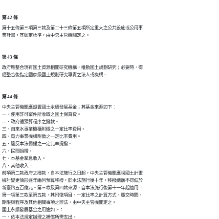
第 42 條
第十五條第三項第三款及第二十三條第五項所定重大之公共設施或公用事

業計畫，其認定標準，由中央主管機關定之。
第 43 條
政府應整合現有國土資源相關研究機構，推動國土規劃研究；必要時，得

經整合後指定國家級國土規劃研究專責之法人或機構。
第 44 條
中央主管機關應設置國土永續發展基金；其基金來源如下：

一、使用許可案件所收取之國土保育費。

二、政府循預算程序之撥款。

三、自來水事業機構附徵之一定比率費用。

四、電力事業機構附徵之一定比率費用。

五、違反本法罰鍰之一定比率提撥。

六、民間捐贈。

七、本基金孳息收入。

八、其他收入。

前項第二款政府之撥款，自本法施行之日起，中央主管機關應視國土計畫

檢討變更情形逐年編列預算移撥，於本法施行後十年，移撥總額不得低於

新臺幣五百億元。第三款及第四款來源，自本法施行後第十一年起適用。

第一項第三款至第五款，其附徵項目、一定比率之計算方式、繳交時間、

期限與程序及其他相關事項之辦法，由中央主管機關定之。

國土永續發展基金之用途如下：

一、依本法規定辦理之補償所需支出。
